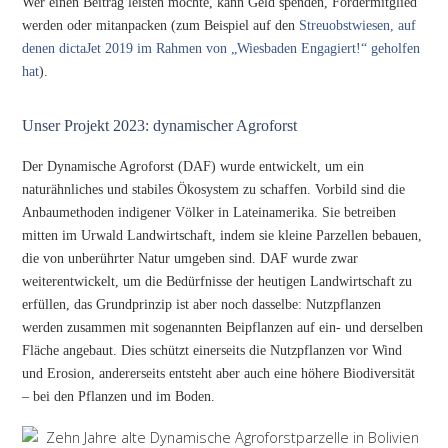
Wer einen Beitrag leisten möchte, kann Geld spenden, Fördermitglied
werden oder mitanpacken (zum Beispiel auf den
Streuobstwiesen, auf
denen dictaJet 2019 im Rahmen von „Wiesbaden Engagiert!“ geholfen
hat
).
Unser Projekt 2023: dynamischer Agroforst
Der Dynamische Agroforst (DAF) wurde entwickelt, um ein
naturähnliches und stabiles Ökosystem zu schaffen. Vorbild sind die
Anbaumethoden indigener Völker in Lateinamerika. Sie betreiben
mitten im Urwald Landwirtschaft, indem sie kleine Parzellen bebauen,
die von unberührter Natur umgeben sind. DAF wurde zwar
weiterentwickelt, um die Bedürfnisse der heutigen Landwirtschaft zu
erfüllen, das Grundprinzip ist aber noch dasselbe: Nutzpflanzen
werden zusammen mit sogenannten Beipflanzen auf ein- und derselben
Fläche angebaut. Dies schützt einerseits die Nutzpflanzen vor Wind
und Erosion, andererseits entsteht aber auch eine höhere Biodiversität
– bei den Pflanzen und im Boden.