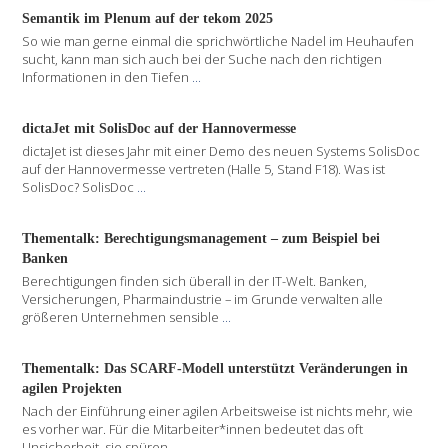
Semantik im Plenum auf der tekom 2025
So wie man gerne einmal die sprichwörtliche Nadel im Heuhaufen
sucht, kann man sich auch bei der Suche nach den richtigen
Informationen in den Tiefen
...
dictaJet mit SolisDoc auf der Hannovermesse
dictaJet ist dieses Jahr mit einer Demo des neuen Systems SolisDoc
auf der Hannovermesse vertreten (Halle 5, Stand F18). Was ist
SolisDoc? SolisDoc
...
Thementalk: Berechtigungsmanagement – zum Beispiel bei
Banken
Berechtigungen finden sich überall in der IT-Welt. Banken,
Versicherungen, Pharmaindustrie – im Grunde verwalten alle
größeren Unternehmen sensible
...
Thementalk: Das SCARF-Modell unterstützt Veränderungen in
agilen Projekten
Nach der Einführung einer agilen Arbeitsweise ist nichts mehr, wie
es vorher war. Für die Mitarbeiter*innen bedeutet das oft
Unsicherheit, sie spüren
...