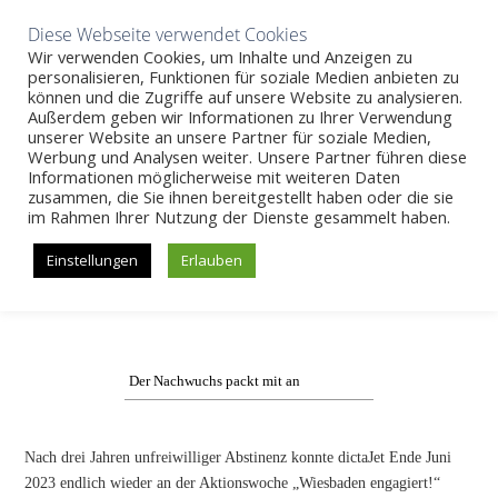
Aktuelles
Wissen
Unternehmen
Karriere
Kontakt
Diese Webseite verwendet Cookies
Wir verwenden Cookies, um Inhalte und Anzeigen zu
personalisieren, Funktionen für soziale Medien anbieten zu
können und die Zugriffe auf unsere Website zu analysieren.
Außerdem geben wir Informationen zu Ihrer Verwendung
SKIP
unserer Website an unsere Partner für soziale Medien,
CSR bei dictaJet
>>
Wiesbaden engagiert! – dictaJet im
Werbung und Analysen weiter. Unsere Partner führen diese
dynamischen Agroforst
TO
Informationen möglicherweise mit weiteren Daten
CONTENT
zusammen, die Sie ihnen bereitgestellt haben oder die sie
im Rahmen Ihrer Nutzung der Dienste gesammelt haben.
Wiesbaden engagiert! – dictaJet im dynamischen
Agroforst
Einstellungen
Erlauben
Der Nachwuchs packt mit an
Nach drei Jahren unfreiwilliger Abstinenz konnte dictaJet Ende Juni
2023 endlich wieder an der Aktionswoche „Wiesbaden engagiert!“