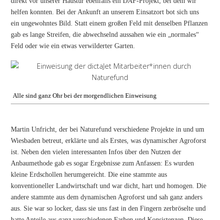
direkt vor unserer Haustür ebenfalls ein DAF-Projekt, bei dem wir
helfen konnten. Bei der Ankunft an unserem Einsatzort bot sich uns
ein ungewohntes Bild. Statt einem großen Feld mit denselben Pflanzen
gab es lange Streifen, die abwechselnd aussahen wie ein „normales“
Feld oder wie ein etwas verwilderter Garten.
Alle sind ganz Ohr bei der morgendlichen Einweisung
Martin Unfricht, der bei Naturefund verschiedene Projekte in und um
Wiesbaden betreut, erklärte und als Erstes, was dynamischer Agroforst
ist. Neben den vielen interessanten Infos über den Nutzen der
Anbaumethode gab es sogar Ergebnisse zum Anfassen: Es wurden
kleine Erdschollen herumgereicht. Die eine stammte aus
konventioneller Landwirtschaft und war dicht, hart und homogen. Die
andere stammte aus dem dynamischen Agroforst und sah ganz anders
aus. Sie war so locker, dass sie uns fast in den Fingern zerbröselte und
hatte Anteile aus ganz verschiedenen Farben und Konsistenzen. Diese