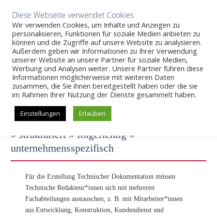
Aktuelles
Wissen
Unternehmen
Karriere
Kontakt
Diese Webseite verwendet Cookies
Wir verwenden Cookies, um Inhalte und Anzeigen zu
personalisieren, Funktionen für soziale Medien anbieten zu
können und die Zugriffe auf unsere Website zu analysieren.
Außerdem geben wir Informationen zu Ihrer Verwendung
SKIP
unserer Website an unsere Partner für soziale Medien,
Beratung und Schulung in Wiesbaden und Weimar
>>
Prozesse
Werbung und Analysen weiter. Unsere Partner führen diese
– Optimierung und Einführung
TO
Informationen möglicherweise mit weiteren Daten
CONTENT
zusammen, die Sie ihnen bereitgestellt haben oder die sie
im Rahmen Ihrer Nutzung der Dienste gesammelt haben.
EINFÜHRUNG UND OPTIMIERUNG VON
Einstellungen
Erlauben
REDAKTIONSPROZESSEN
» strukturiert » folgerichtig »
unternehmensspezifisch
Für die Erstellung Technischer Dokumentation müssen
Technische Redakteur*innen sich mit mehreren
Fachabteilungen austauschen, z. B. mit Mitarbeiter*innen
aus Entwicklung, Konstruktion, Kundendienst und