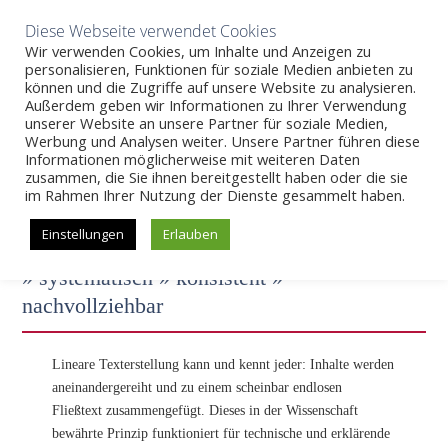
Aktuelles
Wissen
Unternehmen
Karriere
Kontakt
Diese Webseite verwendet Cookies
Wir verwenden Cookies, um Inhalte und Anzeigen zu
personalisieren, Funktionen für soziale Medien anbieten zu
können und die Zugriffe auf unsere Website zu analysieren.
Außerdem geben wir Informationen zu Ihrer Verwendung
SKIP
unserer Website an unsere Partner für soziale Medien,
Beratung und Schulung in Wiesbaden und Weimar
>>
Werbung und Analysen weiter. Unsere Partner führen diese
Modularisierung und Strukturierung
TO
Informationen möglicherweise mit weiteren Daten
CONTENT
zusammen, die Sie ihnen bereitgestellt haben oder die sie
im Rahmen Ihrer Nutzung der Dienste gesammelt haben.
MODULARISIERUNG UND
Einstellungen
Erlauben
STRUKTURIERUNG VON INHALTEN
» systematisch » konsistent »
nachvollziehbar
Lineare Texterstellung kann und kennt jeder: Inhalte werden
aneinandergereiht und zu einem scheinbar endlosen
Fließtext zusammengefügt. Dieses in der Wissenschaft
bewährte Prinzip funktioniert für technische und erklärende