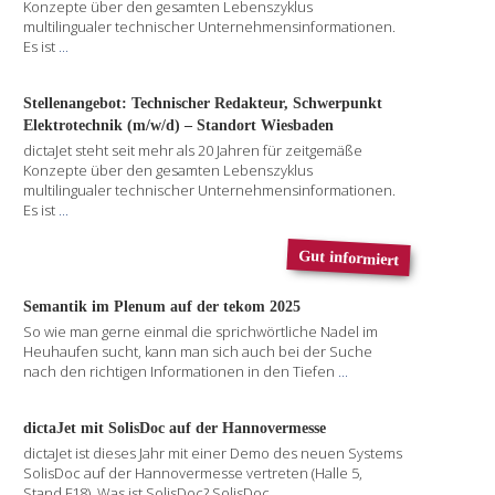
Konzepte über den gesamten Lebenszyklus
multilingualer technischer Unternehmensinformationen.
Es ist
...
Stellenangebot: Technischer Redakteur, Schwerpunkt
Elektrotechnik (m/w/d) – Standort Wiesbaden
dictaJet steht seit mehr als 20 Jahren für zeitgemäße
Konzepte über den gesamten Lebenszyklus
multilingualer technischer Unternehmensinformationen.
Es ist
...
Gut informiert
Semantik im Plenum auf der tekom 2025
So wie man gerne einmal die sprichwörtliche Nadel im
Heuhaufen sucht, kann man sich auch bei der Suche
nach den richtigen Informationen in den Tiefen
...
dictaJet mit SolisDoc auf der Hannovermesse
dictaJet ist dieses Jahr mit einer Demo des neuen Systems
SolisDoc auf der Hannovermesse vertreten (Halle 5,
Stand F18). Was ist SolisDoc? SolisDoc
...