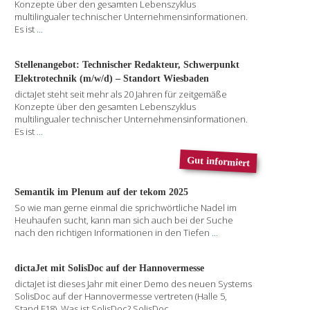
Konzepte über den gesamten Lebenszyklus
multilingualer technischer Unternehmensinformationen.
Es ist
...
Stellenangebot: Technischer Redakteur, Schwerpunkt
Elektrotechnik (m/w/d) – Standort Wiesbaden
dictaJet steht seit mehr als 20 Jahren für zeitgemäße
Konzepte über den gesamten Lebenszyklus
multilingualer technischer Unternehmensinformationen.
Es ist
...
Gut informiert
Semantik im Plenum auf der tekom 2025
So wie man gerne einmal die sprichwörtliche Nadel im
Heuhaufen sucht, kann man sich auch bei der Suche
nach den richtigen Informationen in den Tiefen
...
dictaJet mit SolisDoc auf der Hannovermesse
dictaJet ist dieses Jahr mit einer Demo des neuen Systems
SolisDoc auf der Hannovermesse vertreten (Halle 5,
Stand F18). Was ist SolisDoc? SolisDoc
...