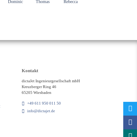
Dominic
Thomas
Rebecca
Kontakt
dictaJet Ingenieurgesellschaft mbH
Kreuzberger Ring 46
65205 Wiesbaden
+49 611 950 011 50
t
info@dictajet.de