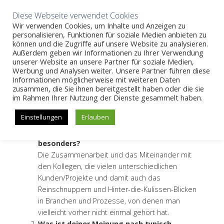
Aktuelles
Wissen
Unternehmen
Karriere
Kontakt
Diese Webseite verwendet Cookies
Wir verwenden Cookies, um Inhalte und Anzeigen zu
personalisieren, Funktionen für soziale Medien anbieten zu
können und die Zugriffe auf unsere Website zu analysieren.
Außerdem geben wir Informationen zu Ihrer Verwendung
SKIP
unserer Website an unsere Partner für soziale Medien,
Team
>>
Stefan
Werbung und Analysen weiter. Unsere Partner führen diese
TO
Informationen möglicherweise mit weiteren Daten
CONTENT
zusammen, die Sie ihnen bereitgestellt haben oder die sie
Stefan
im Rahmen Ihrer Nutzung der Dienste gesammelt haben.
Einstellungen
Erlauben
Was gefällt dir an deiner Arbeit bei dictaJet
besonders?
Die Zusammenarbeit und das Miteinander mit
den Kollegen, die vielen unterschiedlichen
Kunden/Projekte und damit auch das
Reinschnuppern und Hinter-die-Kulissen-Blicken
in Branchen und Prozesse, von denen man
vielleicht vorher nicht einmal gehört hat.
Was ist deiner Meinung nach typisch