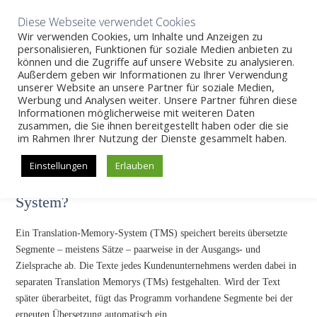
Aktuelles
Wissen
Unternehmen
Karriere
Kontakt
Diese Webseite verwendet Cookies
Wir verwenden Cookies, um Inhalte und Anzeigen zu
personalisieren, Funktionen für soziale Medien anbieten zu
können und die Zugriffe auf unsere Website zu analysieren.
Außerdem geben wir Informationen zu Ihrer Verwendung
SKIP
unserer Website an unsere Partner für soziale Medien,
Wissen
>>
Translation-Memory-System
Werbung und Analysen weiter. Unsere Partner führen diese
TO
Informationen möglicherweise mit weiteren Daten
CONTENT
zusammen, die Sie ihnen bereitgestellt haben oder die sie
Translation-Memory-System
im Rahmen Ihrer Nutzung der Dienste gesammelt haben.
Einstellungen
Erlauben
Wie funktioniert ein Translation-Memory-
System?
Ein Translation-Memory-System (TMS) speichert bereits übersetzte
Segmente – meistens Sätze – paarweise in der Ausgangs- und
Zielsprache ab. Die Texte jedes Kundenunternehmens werden dabei in
separaten Translation Memorys (TMs) festgehalten. Wird der Text
später überarbeitet, fügt das Programm vorhandene Segmente bei der
erneuten Übersetzung automatisch ein.