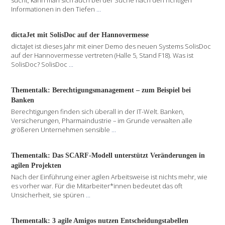
sucht, kann man sich auch bei der Suche nach den richtigen
Informationen in den Tiefen
...
dictaJet mit SolisDoc auf der Hannovermesse
dictaJet ist dieses Jahr mit einer Demo des neuen Systems SolisDoc
auf der Hannovermesse vertreten (Halle 5, Stand F18). Was ist
SolisDoc? SolisDoc
...
Thementalk: Berechtigungsmanagement – zum Beispiel bei
Banken
Berechtigungen finden sich überall in der IT-Welt. Banken,
Versicherungen, Pharmaindustrie – im Grunde verwalten alle
größeren Unternehmen sensible
...
Thementalk: Das SCARF-Modell unterstützt Veränderungen in
agilen Projekten
Nach der Einführung einer agilen Arbeitsweise ist nichts mehr, wie
es vorher war. Für die Mitarbeiter*innen bedeutet das oft
Unsicherheit, sie spüren
...
Thementalk: 3 agile Amigos nutzen Entscheidungstabellen