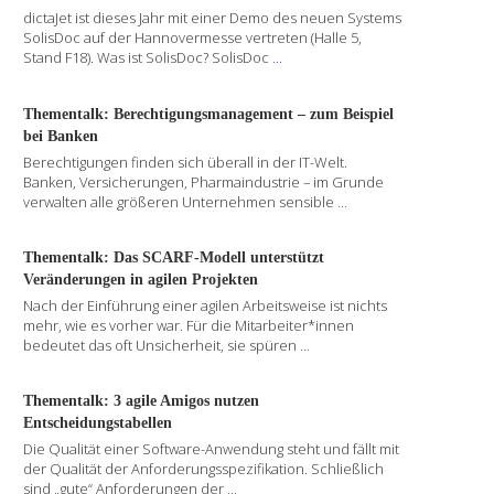
dictaJet ist dieses Jahr mit einer Demo des neuen Systems
SolisDoc auf der Hannovermesse vertreten (Halle 5,
Stand F18). Was ist SolisDoc? SolisDoc
...
Thementalk: Berechtigungsmanagement – zum Beispiel
bei Banken
Berechtigungen finden sich überall in der IT-Welt.
Banken, Versicherungen, Pharmaindustrie – im Grunde
verwalten alle größeren Unternehmen sensible
...
Thementalk: Das SCARF-Modell unterstützt
Veränderungen in agilen Projekten
Nach der Einführung einer agilen Arbeitsweise ist nichts
mehr, wie es vorher war. Für die Mitarbeiter*innen
bedeutet das oft Unsicherheit, sie spüren
...
Thementalk: 3 agile Amigos nutzen
Entscheidungstabellen
Die Qualität einer Software-Anwendung steht und fällt mit
der Qualität der Anforderungsspezifikation. Schließlich
sind „gute“ Anforderungen der
...