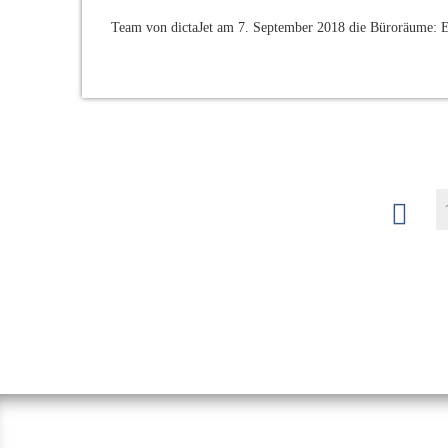
Team von dictaJet am 7. September 2018 die Büroräume: En
POSTS
Seitennummerierung
der
NAVIGATION
Beiträge