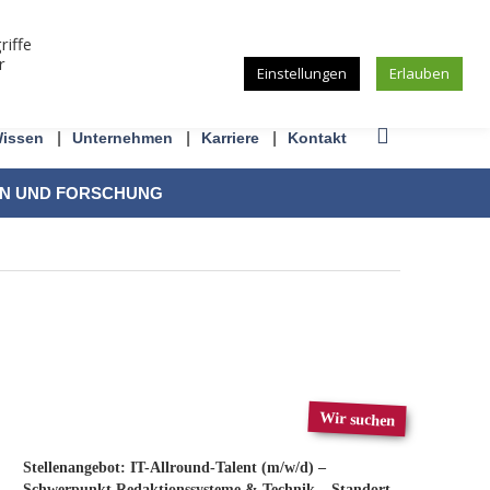
riffe
r
Einstellungen
Erlauben
issen
Unternehmen
Karriere
Kontakt
ON UND FORSCHUNG
Wir suchen
Stellenangebot: IT-Allround-Talent (m/w/d) –
Schwerpunkt Redaktionssysteme & Technik – Standort