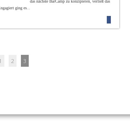
das nächste BarCamp zu konzipieren, verließ das
gagiert ging es...
1
2
3