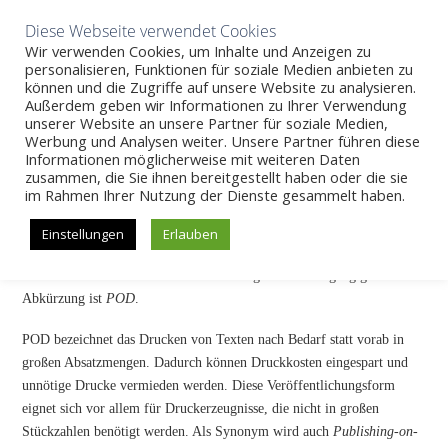
Aktuelles
Wissen
Unternehmen
Karriere
Kontakt
Diese Webseite verwendet Cookies
Wir verwenden Cookies, um Inhalte und Anzeigen zu
personalisieren, Funktionen für soziale Medien anbieten zu
können und die Zugriffe auf unsere Website zu analysieren.
Außerdem geben wir Informationen zu Ihrer Verwendung
SKIP
unserer Website an unsere Partner für soziale Medien,
Wissen
>>
Print-on-Demand
Werbung und Analysen weiter. Unsere Partner führen diese
TO
Informationen möglicherweise mit weiteren Daten
CONTENT
zusammen, die Sie ihnen bereitgestellt haben oder die sie
Print-on-Demand
im Rahmen Ihrer Nutzung der Dienste gesammelt haben.
Der Begriff
Print-on-Demand
(engl. für „Druck auf Anfrage“) stammt
Einstellungen
Erlauben
aus der Verlagsbranche und bezeichnet eine Digitaldrucktechnik, die in
unterschiedlichsten Bereichen Anwendung findet. Die gängige
Abkürzung ist
POD
.
POD bezeichnet das Drucken von Texten nach Bedarf statt vorab in
großen Absatzmengen. Dadurch können Druckkosten eingespart und
unnötige Drucke vermieden werden. Diese Veröffentlichungsform
eignet sich vor allem für Druckerzeugnisse, die nicht in großen
Stückzahlen benötigt werden. Als Synonym wird auch
Publishing-on-