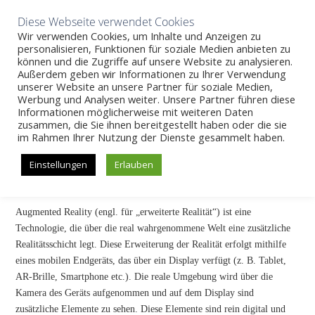
Aktuelles
Wissen
Unternehmen
Karriere
Kontakt
Diese Webseite verwendet Cookies
Wir verwenden Cookies, um Inhalte und Anzeigen zu
personalisieren, Funktionen für soziale Medien anbieten zu
können und die Zugriffe auf unsere Website zu analysieren.
Außerdem geben wir Informationen zu Ihrer Verwendung
SKIP
unserer Website an unsere Partner für soziale Medien,
Wissen
>>
Augmented Reality
Werbung und Analysen weiter. Unsere Partner führen diese
TO
Informationen möglicherweise mit weiteren Daten
CONTENT
zusammen, die Sie ihnen bereitgestellt haben oder die sie
Augmented Reality
im Rahmen Ihrer Nutzung der Dienste gesammelt haben.
Einstellungen
Erlauben
Was ist Augmented Reality?
Augmented Reality (engl. für „erweiterte Realität“) ist eine
Technologie, die über die real wahrgenommene Welt eine zusätzliche
Realitätsschicht legt. Diese Erweiterung der Realität erfolgt mithilfe
eines mobilen Endgeräts, das über ein Display verfügt (z. B. Tablet,
AR-Brille, Smartphone etc.). Die reale Umgebung wird über die
Kamera des Geräts aufgenommen und auf dem Display sind
zusätzliche Elemente zu sehen. Diese Elemente sind rein digital und