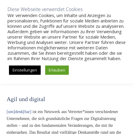
Aktuelles
Wissen
Unternehmen
Karriere
Kontakt
Diese Webseite verwendet Cookies
Wir verwenden Cookies, um Inhalte und Anzeigen zu
personalisieren, Funktionen für soziale Medien anbieten zu
können und die Zugriffe auf unsere Website zu analysieren.
Außerdem geben wir Informationen zu Ihrer Verwendung
SKIP
unserer Website an unsere Partner für soziale Medien,
Veranstaltungen
>>
[um]denk[bar] Online-Seminar: „agil und
Werbung und Analysen weiter. Unsere Partner führen diese
digital“
TO
Informationen möglicherweise mit weiteren Daten
CONTENT
zusammen, die Sie ihnen bereitgestellt haben oder die sie
im Rahmen Ihrer Nutzung der Dienste gesammelt haben.
[um]denk[bar] Online-Seminar: „agil und
digital“
Einstellungen
Erlauben
Agil und digital
[um]denk[bar]
ist ein Netzwerk aus Vertreter*innen verschiedener
Unternehmen, die sich grundsätzliche Fragen zur Digitalisierung
stellen – und zu den fundamentalen Veränderungen, die mit ihr
einhergehen. Das Resultat sind vielfältige Denkanstöße rund um die