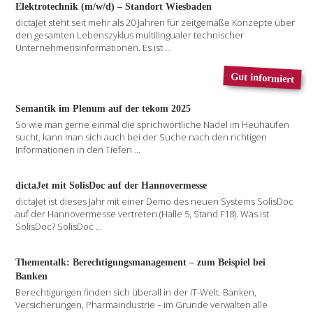
Elektrotechnik (m/w/d) – Standort Wiesbaden
dictaJet steht seit mehr als 20 Jahren für zeitgemäße Konzepte über
den gesamten Lebenszyklus multilingualer technischer
Unternehmensinformationen. Es ist
...
Gut informiert
Semantik im Plenum auf der tekom 2025
So wie man gerne einmal die sprichwörtliche Nadel im Heuhaufen
sucht, kann man sich auch bei der Suche nach den richtigen
Informationen in den Tiefen
...
dictaJet mit SolisDoc auf der Hannovermesse
dictaJet ist dieses Jahr mit einer Demo des neuen Systems SolisDoc
auf der Hannovermesse vertreten (Halle 5, Stand F18). Was ist
SolisDoc? SolisDoc
...
Thementalk: Berechtigungsmanagement – zum Beispiel bei
Banken
Berechtigungen finden sich überall in der IT-Welt. Banken,
Versicherungen, Pharmaindustrie – im Grunde verwalten alle