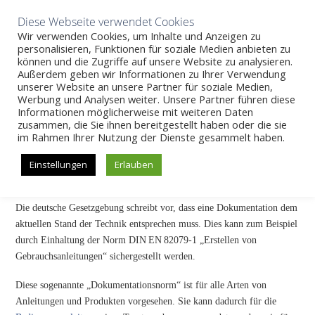
Aktuelles
Wissen
Unternehmen
Karriere
Kontakt
Diese Webseite verwendet Cookies
Wir verwenden Cookies, um Inhalte und Anzeigen zu
personalisieren, Funktionen für soziale Medien anbieten zu
können und die Zugriffe auf unsere Website zu analysieren.
Außerdem geben wir Informationen zu Ihrer Verwendung
SKIP
unserer Website an unsere Partner für soziale Medien,
Wissen
>>
DIN EN 82079-1
Werbung und Analysen weiter. Unsere Partner führen diese
TO
Informationen möglicherweise mit weiteren Daten
CONTENT
zusammen, die Sie ihnen bereitgestellt haben oder die sie
DIN EN 82079-1
im Rahmen Ihrer Nutzung der Dienste gesammelt haben.
Einstellungen
Erlauben
DIN EN 82079-1
Die deutsche Gesetzgebung schreibt vor, dass eine Dokumentation dem
aktuellen Stand der Technik entsprechen muss. Dies kann zum Beispiel
durch Einhaltung der Norm DIN EN 82079-1 „Erstellen von
Gebrauchsanleitungen“ sichergestellt werden.
Diese sogenannte „Dokumentationsnorm“ ist für alle Arten von
Anleitungen und Produkten vorgesehen. Sie kann dadurch für die