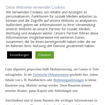
Aktuelles
Wissen
Unternehmen
Karriere
Kontakt
Diese Webseite verwendet Cookies
Wir verwenden Cookies, um Inhalte und Anzeigen zu
personalisieren, Funktionen für soziale Medien anbieten zu
können und die Zugriffe auf unsere Website zu analysieren.
Außerdem geben wir Informationen zu Ihrer Verwendung
SKIP
unserer Website an unsere Partner für soziale Medien,
Wissen
>>
Modularisierung
Werbung und Analysen weiter. Unsere Partner führen diese
TO
Informationen möglicherweise mit weiteren Daten
CONTENT
zusammen, die Sie ihnen bereitgestellt haben oder die sie
Modularisierung
im Rahmen Ihrer Nutzung der Dienste gesammelt haben.
Einstellungen
Erlauben
Modularisierung: Inhalte zerlegen
Ganz allgemein gesprochen heißt Modularisierung, ein Ganzes in Teile
aufzuglieden. In der
Technische Dokumentation
geschieht dies, indem
Inhalte von z. B. Handbüchern oder
Bedienungsanleitungen
in kleine
Bausteine (sog. Module) zerlegt werden. Diese Bausteine können
einzelne Absätze, ganze Kapitel oder Abbildungen sein.
Anschließend sind in einem Baustein alle wichtigen Informationen zu