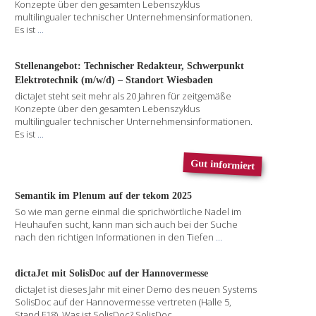
Konzepte über den gesamten Lebenszyklus
multilingualer technischer Unternehmensinformationen.
Es ist
...
Stellenangebot: Technischer Redakteur, Schwerpunkt
Elektrotechnik (m/w/d) – Standort Wiesbaden
dictaJet steht seit mehr als 20 Jahren für zeitgemäße
Konzepte über den gesamten Lebenszyklus
multilingualer technischer Unternehmensinformationen.
Es ist
...
Gut informiert
Semantik im Plenum auf der tekom 2025
So wie man gerne einmal die sprichwörtliche Nadel im
Heuhaufen sucht, kann man sich auch bei der Suche
nach den richtigen Informationen in den Tiefen
...
dictaJet mit SolisDoc auf der Hannovermesse
dictaJet ist dieses Jahr mit einer Demo des neuen Systems
SolisDoc auf der Hannovermesse vertreten (Halle 5,
Stand F18). Was ist SolisDoc? SolisDoc
...