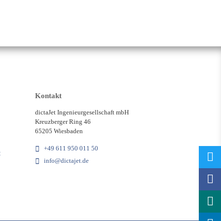
Kontakt
dictaJet Ingenieurgesellschaft mbH
Kreuzberger Ring 46
65205 Wiesbaden
+49 611 950 011 50
t
info@dictajet.de